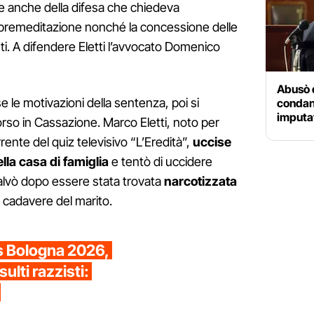
e anche della difesa che chiedeva
 premeditazione nonché la concessione delle
i. A difendere Eletti l’avvocato Domenico
Abusò d
e le motivazioni della sentenza, poi si
condann
imputat
rso in Cassazione. Marco Eletti, noto per
nte del quiz televisivo “L’Eredità”,
uccise
ella casa di famiglia
e tentò di uccidere
alvò dopo essere stata trovata
narcotizzata
l cadavere del marito.
s Bologna 2026,
ulti razzisti: