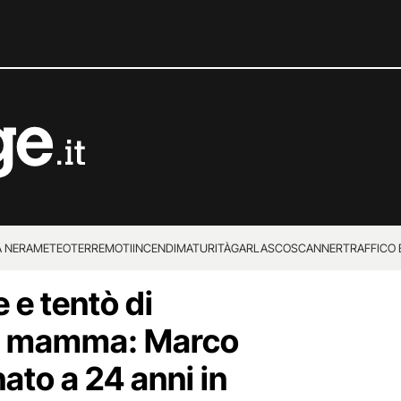
 NERA
METEO
TERREMOTI
INCENDI
MATURITÀ
GARLASCO
SCANNER
TRAFFICO E
e e tentò di
 SUPERENALOTTO
a mamma: Marco
ato a 24 anni in