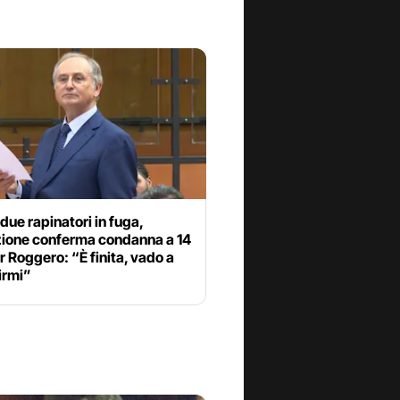
due rapinatori in fuga,
ione conferma condanna a 14
r Roggero: “È finita, vado a
irmi”