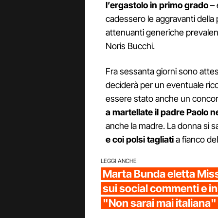
l’ergastolo in primo grado
– 
cadessero le aggravanti della
attenuanti generiche prevalent
Noris Bucchi.
Fra sessanta giorni sono attes
deciderà per un eventuale rico
essere stato anche un concorre
a martellate il padre Paolo n
anche la madre. La donna si s
e coi polsi tagliati
a fianco de
LEGGI ANCHE
Marta Bunda eletta Mis
sui social commenti e ins
"Non sarai mai italiana"