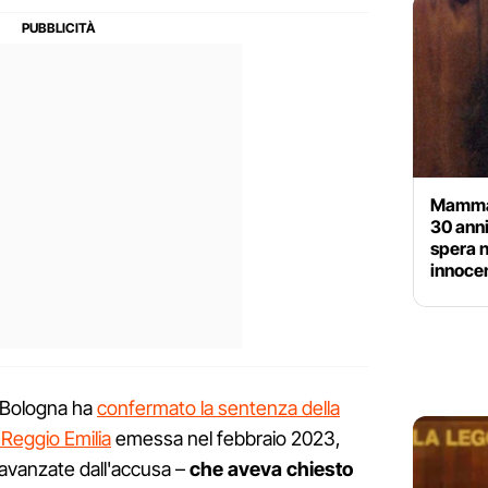
Mamma e
30 anni
spera n
innoce
i Bologna ha
confermato la sentenza della
 Reggio Emilia
emessa nel febbraio 2023,
e avanzate dall'accusa –
che aveva chiesto