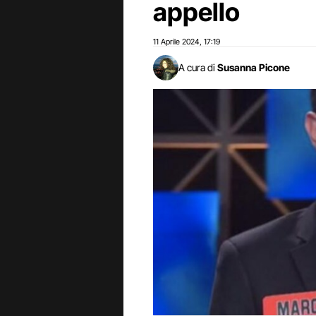
appello
11 Aprile 2024
17:19
,
A cura di
Susanna Picone