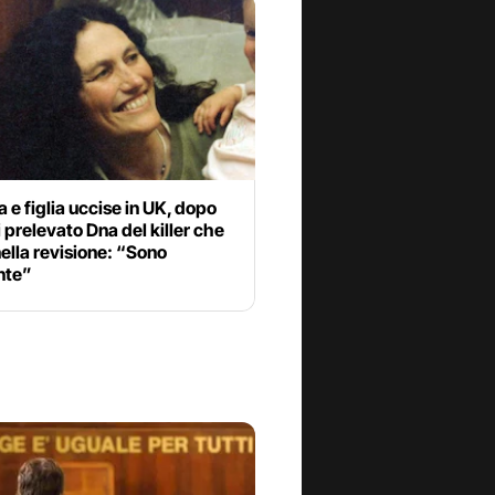
 figlia uccise in UK, dopo
 prelevato Dna del killer che
ella revisione: “Sono
nte”