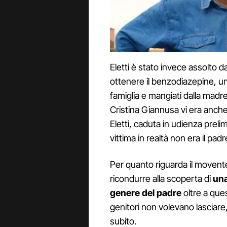
Eletti è stato invece assolto da
ottenere il benzodiazepine, una
famiglia e mangiati dalla madr
Cristina Giannusa vi era anche
Eletti, caduta in udienza preli
vittima in realtà non era il pad
Per quanto riguarda il movente
ricondurre alla scoperta di
una
genere del padre
oltre a ques
genitori non volevano lasciare
subito.