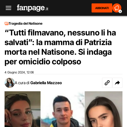
ABBONATI
2
Tragedia del Natisone
“Tutti filmavano, nessuno li ha
salvati”: la mamma di Patrizia
morta nel Natisone. Si indaga
per omicidio colposo
4 Giugno 2024
12:06
,
A cura di
Gabriella Mazzeo