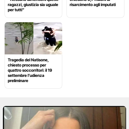
ragazzi, giustizia sia uguale
risarcimento agli imputati
per tutti”
Tragedia del Natisone,
chiesto processo per
quattro soccorritori: il 19
settembre l’udienza
preliminare