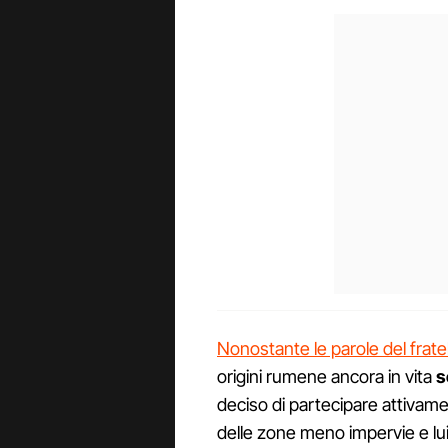
Nonostante le parole del frate
origini rumene ancora in vita
s
deciso di partecipare attivament
delle zone meno impervie e lui 