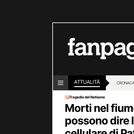
ATTUALITÀ
CRONACA
Tragedia del Natisone
LOTTO E
Morti nel fiu
possono dire l
cellulare di P