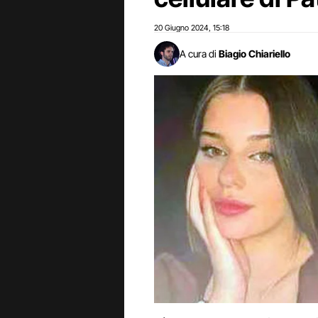
20 Giugno 2024
15:18
,
A cura di
Biagio Chiariello