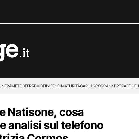
 NERA
METEO
TERREMOTI
INCENDI
MATURITÀ
GARLASCO
SCANNER
TRAFFICO E
 SUPERENALOTTO
me Natisone, cosa
e analisi sul telefono
atrizia Cormos