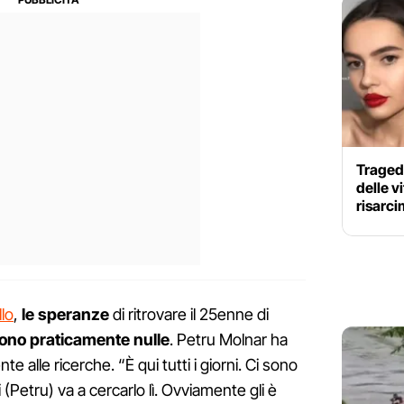
Tragedi
delle v
risarci
llo
,
le speranze
di ritrovare il 25enne di
ono praticamente nulle
. Petru Molnar ha
e alle ricerche. “È qui tutti i giorni. Ci sono
(Petru) va a cercarlo lì. Ovviamente gli è