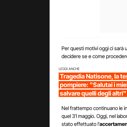
Per questi motivi oggi ci sarà 
decidere se e come procedere,
LEGGI ANCHE
Tragedia Natisone, la t
pompiere: "Salutai i miei 
salvare quelli degli altri"
Nel frattempo continuano le i
quel 31 maggio. Oggi, nel labor
stato effettuato l'
accertamen