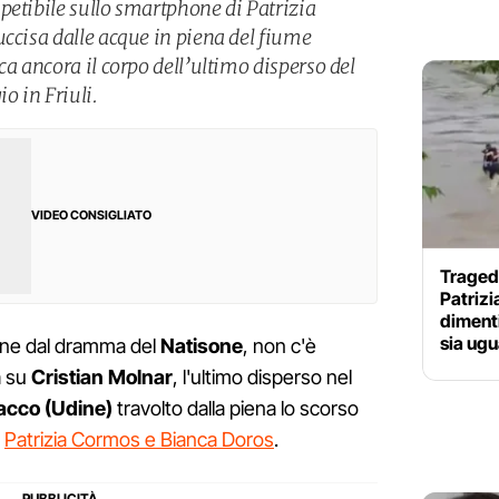
petibile sullo smartphone di Patrizia
uccisa dalle acque in piena del fiume
ca ancora il corpo dell’ultimo disperso del
 in Friuli.
VIDEO CONSIGLIATO
Traged
Patriz
dimenti
sia ugu
mane dal dramma del
Natisone
, non c'è
à su
Cristian Molnar
, l'ultimo disperso nel
acco (Udine)
travolto dalla piena lo scorso
e
Patrizia Cormos e Bianca Doros
.