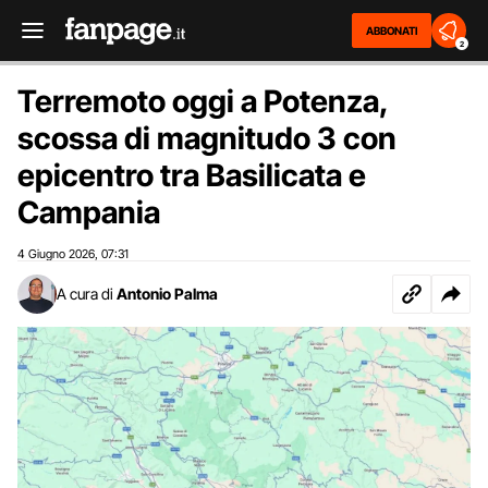
ABBONATI
2
Terremoto oggi a Potenza,
scossa di magnitudo 3 con
epicentro tra Basilicata e
Campania
4 Giugno 2026
07:31
,
A cura di
Antonio Palma