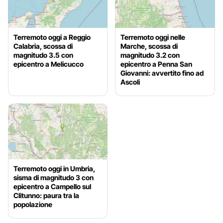
Terremoto oggi a Reggio
Terremoto oggi nelle
Calabria, scossa di
Marche, scossa di
magnitudo 3.5 con
magnitudo 3.2 con
epicentro a Melicucco
epicentro a Penna San
Giovanni: avvertito fino ad
Ascoli
Terremoto oggi in Umbria,
sisma di magnitudo 3 con
epicentro a Campello sul
Clitunno: paura tra la
popolazione