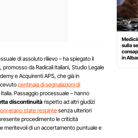
Medicin
sulla s
consap
in Alba
ssuale di assoluto rilievo – ha spiegato il
i
, promosso da Radicali Italiani, Studio Legale
demy e Acquirenti APS, che già in
ricevuto
centinaia di segnalazioni di
a Italia. Passaggio processuale – hanno
etta
discontinuità
rispetto ad altri giudizi
ioni erano state respinte
senza ulteriori
resente procedimento le criticità
te meritevoli di un accertamento puntuale e