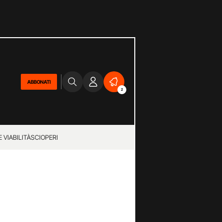
ABBONATI
2
 VIABILITÀ
SCIOPERI