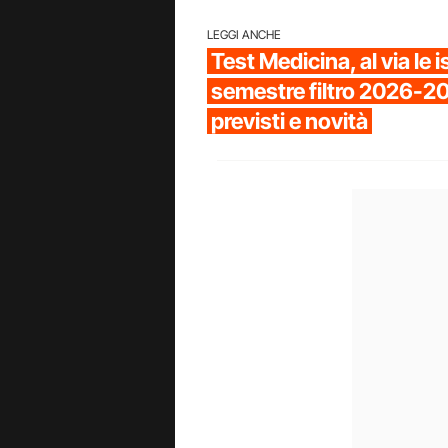
LEGGI ANCHE
Test Medicina, al via le i
semestre filtro 2026-20
previsti e novità