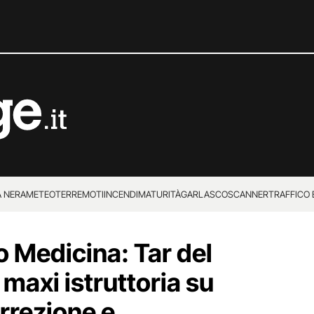
 NERA
METEO
TERREMOTI
INCENDI
MATURITÀ
GARLASCO
SCANNER
TRAFFICO E
 SUPERENALOTTO
o Medicina: Tar del
maxi istruttoria su
rrezione e