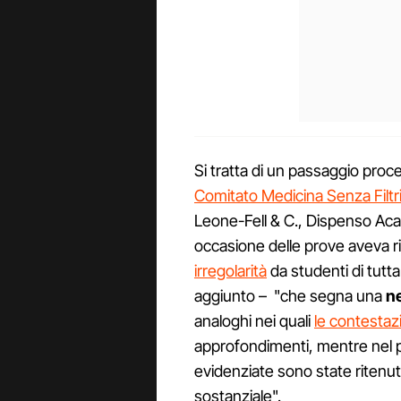
Si tratta di un passaggio proce
Comitato Medicina Senza Filtr
Leone-Fell & C., Dispenso Aca
occasione delle prove aveva 
irregolarità
da studenti di tutt
aggiunto – "che segna una
n
analoghi nei quali
le contestaz
approfondimenti, mentre nel p
evidenziate sono state ritenu
sostanziale".