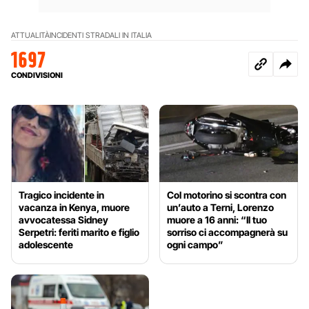
ATTUALITÀ
INCIDENTI STRADALI IN ITALIA
1697
CONDIVISIONI
Tragico incidente in
Col motorino si scontra con
vacanza in Kenya, muore
un’auto a Terni, Lorenzo
avvocatessa Sidney
muore a 16 anni: “Il tuo
Serpetri: feriti marito e figlio
sorriso ci accompagnerà su
adolescente
ogni campo”