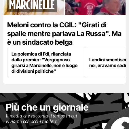
marcinelle
Meloni contro la CGIL: "Girati di
spalle mentre parlava La Russa". Ma
è un sindacato belga
La polemica di FdI, rilanciata
dalla premier: "Vergognoso
Landini smentisce
girarsi a Marcinelle, non è luogo
noi, eravamo sedut
di divisioni politiche"
Più che un giornale
Il media che racconta il tempo in cui
viviamo con occhi moderni