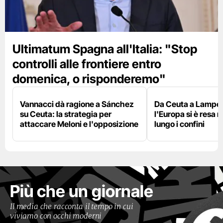
Ultimatum Spagna all'Italia: "Stop
controlli alle frontiere entro
domenica, o risponderemo"
Vannacci dà ragione a Sánchez
Da Ceuta a Lamped
su Ceuta: la strategia per
l'Europa si è resa r
attaccare Meloni e l'opposizione
lungo i confini
Più che un giornale
Il media che racconta il tempo in cui
viviamo con occhi moderni