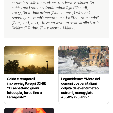
particolare sull’intersezione tra scienza e cultura. Ha
pubblicato i romanzi
Condominio R39
(Einaudi,
2014),
Un attimo prima
(Einaudi, 2017) e il saggio-
reportage sul cambiamento climatico
“L’altro mondo”
(Bompiani, 2021). Insegna scrittura creativa alla Scuola
Holden di Torino. Vive e lavora a Milano.
Caldo e temporali
Legambiente: “Metà dei
improvvisi, Pasqui (CNR):
comuni costieri italiani
“Ci aspettano giorni
colpita da eventi meteo
fotocopia, forse fino a
estremi, mareggiate
Ferragosto”
+550% in 5 anni”