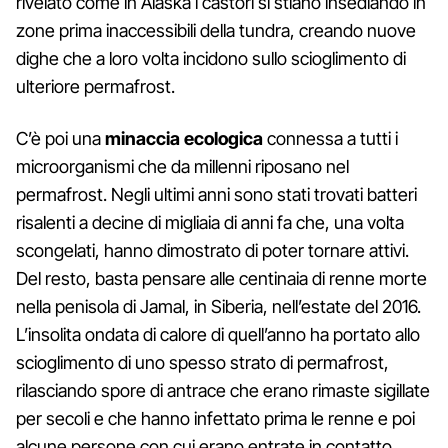
rivelato come in Alaska i castori si stiano insediando in
zone prima inaccessibili della tundra, creando nuove
dighe che a loro volta incidono sullo scioglimento di
ulteriore permafrost.
C’è poi una
minaccia ecologica
connessa a tutti i
microorganismi che da millenni riposano nel
permafrost. Negli ultimi anni sono stati trovati batteri
risalenti a decine di migliaia di anni fa che, una volta
scongelati, hanno dimostrato di poter tornare attivi.
Del resto, basta pensare alle centinaia di renne morte
nella penisola di Jamal, in Siberia, nell’estate del 2016.
L’insolita ondata di calore di quell’anno ha portato allo
scioglimento di uno spesso strato di permafrost,
rilasciando spore di antrace che erano rimaste sigillate
per secoli e che hanno infettato prima le renne e poi
alcune persone con cui erano entrate in contatto.