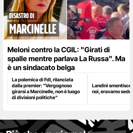
disastro di
marcinelle
Meloni contro la CGIL: "Girati di
spalle mentre parlava La Russa". Ma
è un sindacato belga
La polemica di FdI, rilanciata
dalla premier: "Vergognoso
Landini smentisce
girarsi a Marcinelle, non è luogo
noi, eravamo sedut
di divisioni politiche"