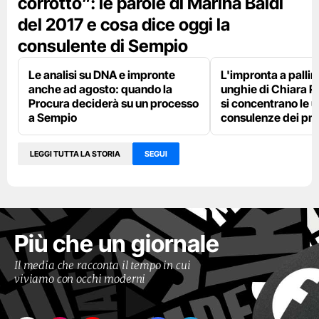
corrotto”: le parole di Marina Baldi
del 2017 e cosa dice oggi la
consulente di Sempio
Le analisi su DNA e impronte
L'impronta a pallini
anche ad agosto: quando la
unghie di Chiara P
Procura deciderà su un processo
si concentrano le u
a Sempio
consulenze dei pm
LEGGI TUTTA LA STORIA
SEGUI
Più che un giornale
Il media che racconta il tempo in cui
viviamo con occhi moderni