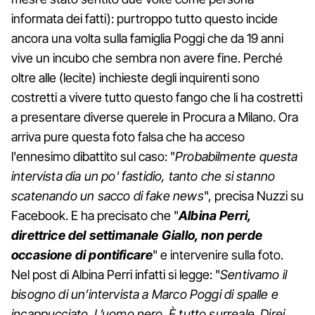
informata dei fatti): purtroppo tutto questo incide
ancora una volta sulla famiglia Poggi che da 19 anni
vive un incubo che sembra non avere fine. Perché
oltre alle (lecite) inchieste degli inquirenti sono
costretti a vivere tutto questo fango che li ha costretti
a presentare diverse querele in Procura a Milano. Ora
arriva pure questa foto falsa che ha acceso
l'ennesimo dibattito sul caso: "
Probabilmente questa
intervista dia un po' fastidio, tanto che si stanno
scatenando un sacco di fake news
", precisa Nuzzi su
Facebook. E ha precisato che "
Albina Perri,
direttrice del settimanale Giallo, non perde
occasione di pontificare
" e intervenire sulla foto.
Nel post di Albina Perri infatti si legge: "
Sentivamo il
bisogno di un’intervista a Marco Poggi di spalle e
incappucciato. L’uomo nero. È tutto surreale. Direi