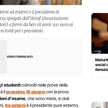
rni ed esterni e il presidente di
25 spiegati dall’Anief (Associazione
ori) e fermi da ben 18 anni: 911 euro ai
o lordi per i presidenti.
VIDEO CONSIGLIATO
Maturi
social 
denunc
li
studenti
coinvolti nelle prove della
à il
prossimo 18 giugno
con la prova
oni
d'esame
, che sono miste, e cioè
ni,
tre esterni
e il presidente pure esterno,