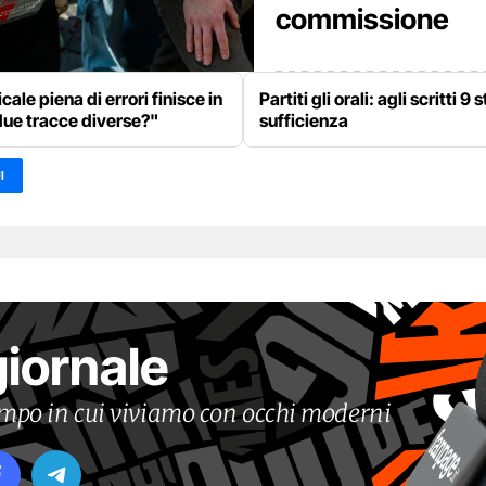
commissione
cale piena di errori finisce in
Partiti gli orali: agli scritti 
due tracce diverse?"
sufficienza
I
giornale
tempo in cui viviamo con occhi moderni