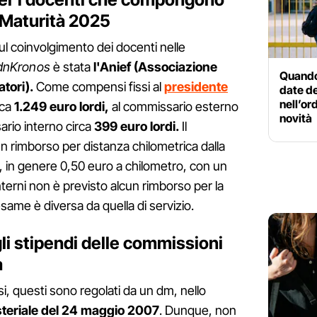
 Maturità 2025
ul coinvolgimento dei docenti nelle
AdnKronos
è stata
l'Anief (Associazione
Quando 
tori).
Come compensi fissi al
presidente
date de
nell’or
rca
1.249 euro lordi,
al commissario esterno
novità
sario interno circa
399 euro lordi.
Il
 rimborso per distanza chilometrica dalla
a, in genere 0,50 euro a chilometro, con un
nterni non è previsto alcun rimborso per la
same è diversa da quella di servizio.
li stipendi delle commissioni
à
, questi sono regolati da un dm, nello
steriale del 24 maggio 2007
. Dunque, non