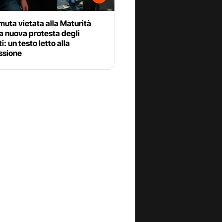
uta vietata alla Maturità
a nuova protesta degli
i: un testo letto alla
sione