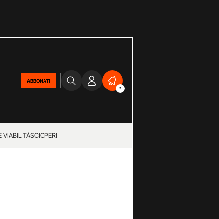
ABBONATI
2
 VIABILITÀ
SCIOPERI