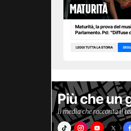
maturità
Maturità, la prova del musi
Parlamento. Pd: "Diffuse 
LEGGI TUTTA LA STORIA
SEGU
Più che un 
Il media che racconta il 