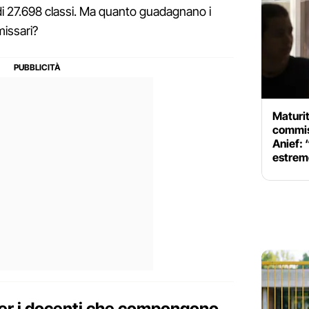
di 27.698 classi. Ma quanto guadagnano i
issari?
Maturit
commiss
Anief: 
estrem
per i docenti che compongono