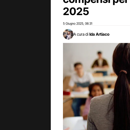
2025
5 Giugno 2025
06:31
,
A cura di
Ida Artiaco