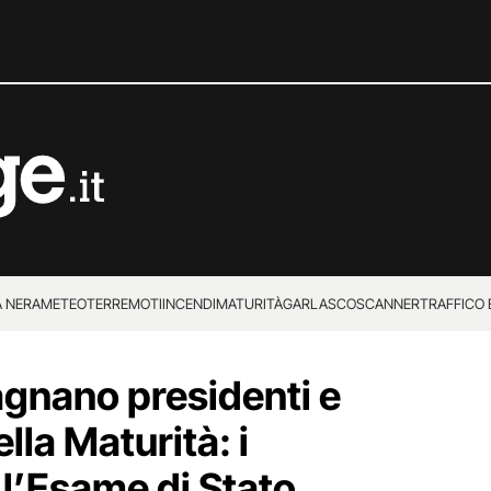
 NERA
METEO
TERREMOTI
INCENDI
MATURITÀ
GARLASCO
SCANNER
TRAFFICO E
 SUPERENALOTTO
gnano presidenti e
la Maturità: i
l’Esame di Stato