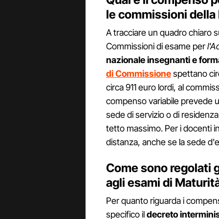
le commissioni della
A tracciare un quadro chiaro s
Commissioni di esame per
l'
nazionale insegnanti e forma
di Commissione
spettano ci
circa 911 euro lordi, al commis
compenso variabile prevede un
sede di servizio o di residenz
tetto massimo. Per i docenti i
distanza, anche se la sede d'e
Come sono regolati g
agli esami di Maturit
Per quanto riguarda i compensi
specifico il
decreto intermini