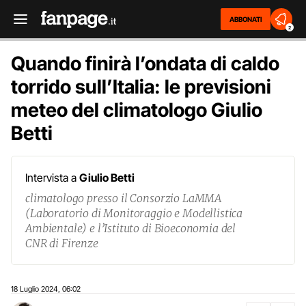
ABBONATI
2
Quando finirà l’ondata di caldo
torrido sull’Italia: le previsioni
meteo del climatologo Giulio
Betti
Intervista a
Giulio Betti
climatologo presso il Consorzio LaMMA
(Laboratorio di Monitoraggio e Modellistica
Ambientale) e l’Istituto di Bioeconomia del
CNR di Firenze
18 Luglio 2024
06:02
,