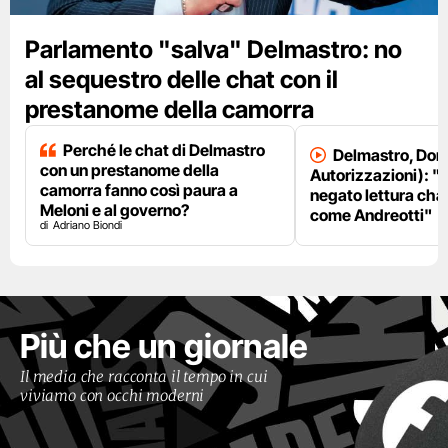
Parlamento "salva" Delmastro: no
al sequestro delle chat con il
prestanome della camorra
Perché le chat di Delmastro
Delmastro, Dori
con un prestanome della
Autorizzazioni): "
camorra fanno così paura a
negato lettura chat
Meloni e al governo?
come Andreotti"
Adriano Biondi
Più che un giornale
Il media che racconta il tempo in cui
viviamo con occhi moderni