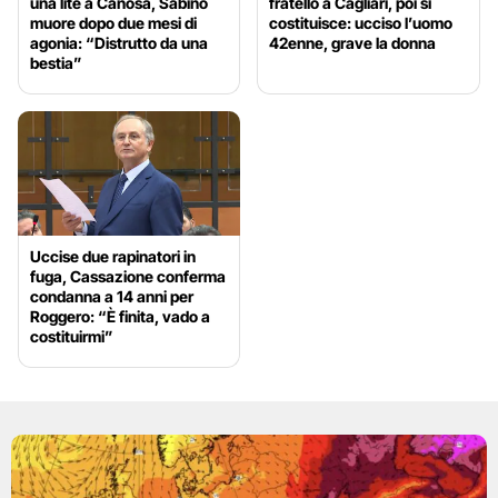
una lite a Canosa, Sabino
fratello a Cagliari, poi si
muore dopo due mesi di
costituisce: ucciso l’uomo
agonia: “Distrutto da una
42enne, grave la donna
bestia”
Uccise due rapinatori in
fuga, Cassazione conferma
condanna a 14 anni per
Roggero: “È finita, vado a
costituirmi”