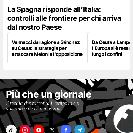
La Spagna risponde all’Italia:
controlli alle frontiere per chi arriva
dal nostro Paese
Vannacci dà ragione a Sánchez
Da Ceuta a Lamped
su Ceuta: la strategia per
l'Europa si è resa r
attaccare Meloni e l'opposizione
lungo i confini
Più che un giornale
Il media che racconta il tempo in cui
viviamo con occhi moderni