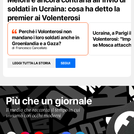
soldati in Ucraina: cosa ha detto la
premier ai Volenterosi
Perché i Volonterosi non
Ucraina, a Parigi il
mandano i loro soldati anche in
Volenterosi: "Impe
Groenlandia e a Gaza?
se Mosca attacche
Francesco Cancellato
LEGGI TUTTA LA STORIA
SEGUI
Più che un giornale
Il media che racconta il tempo in cui
viviamo con occhi moderni