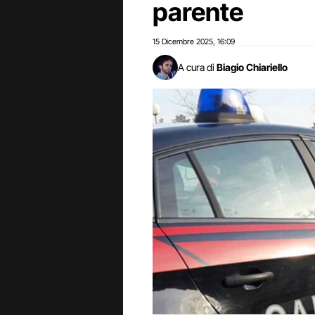
parente
15 Dicembre 2025
16:09
,
A cura di
Biagio Chiariello