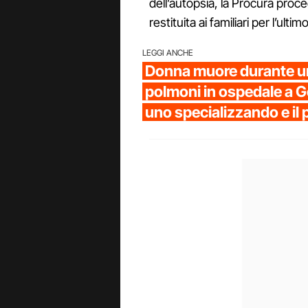
dell’autopsia, la Procura proc
restituita ai familiari per l’ultim
LEGGI ANCHE
Donna muore durante un
polmoni in ospedale a G
uno specializzando e il 