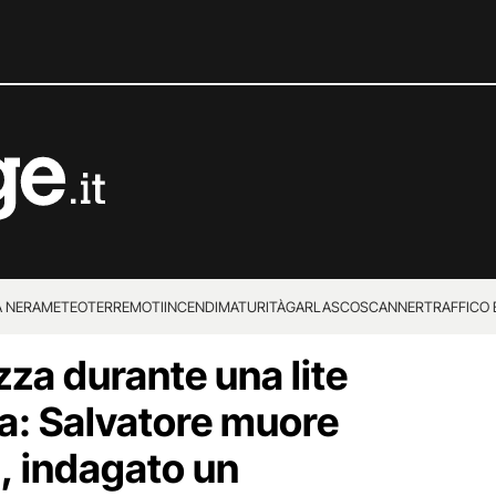
 NERA
METEO
TERREMOTI
INCENDI
MATURITÀ
GARLASCO
SCANNER
TRAFFICO E
zza durante una lite
 SUPERENALOTTO
a: Salvatore muore
i, indagato un