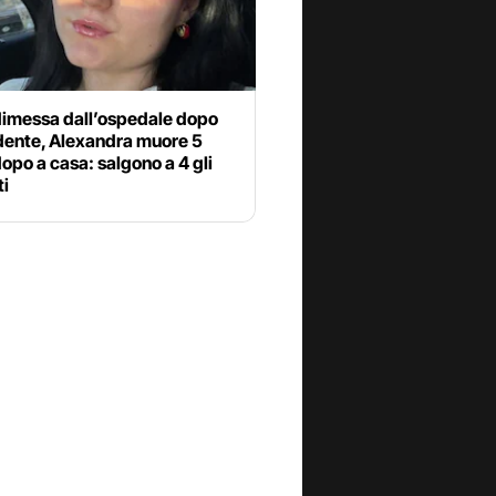
dimessa dall’ospedale dopo
idente, Alexandra muore 5
dopo a casa: salgono a 4 gli
ti