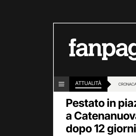
ATTUALITÀ
CRONACA
Pestato in pia
LOTTO E
a Catenanuov
dopo 12 giorn