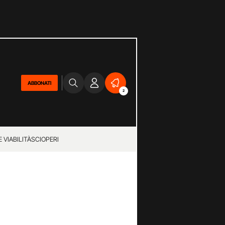
ABBONATI
2
 VIABILITÀ
SCIOPERI