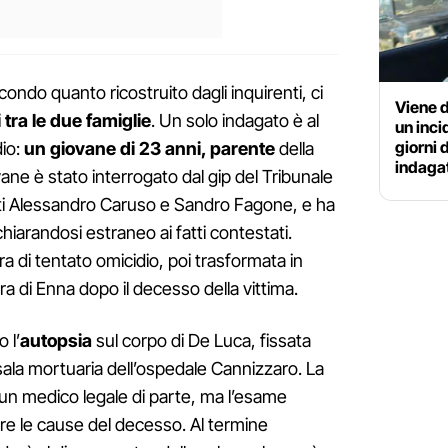
condo quanto ricostruito dagli inquirenti, ci
Viene 
 tra le due famiglie
. Un solo indagato è al
un inc
giorni 
io:
un giovane di 23 anni, parente
della
indaga
iovane è stato interrogato dal gip del Tribunale
cati Alessandro Caruso e Sandro Fagone, e ha
hiarandosi estraneo ai fatti contestati.
era di tentato omicidio, poi trasformata in
ra di Enna dopo il decesso della vittima.
 l’
autopsia
sul corpo di De Luca, fissata
sala mortuaria dell’ospedale Cannizzaro. La
 un medico legale di parte, ma l’esame
re le cause del decesso. Al termine