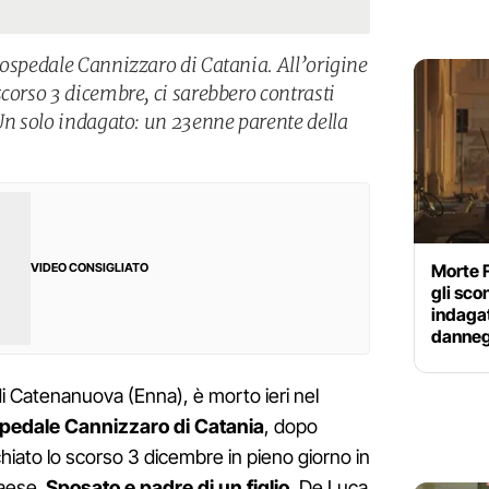
’ospedale Cannizzaro di Catania. All’origine
corso 3 dicembre, ci sarebbero contrasti
 Un solo indagato: un 23enne parente della
Morte F
VIDEO CONSIGLIATO
gli sco
indagat
danne
 di Catenanuova (Enna), è morto ieri nel
pedale Cannizzaro di Catania
, dopo
hiato lo scorso 3 dicembre in pieno giorno in
paese.
Sposato e padre di un figlio
, De Luca