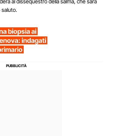
ederà al dissequestro della salma, che sarà
o saluto.
a biopsia ai
enova: indagati
primario