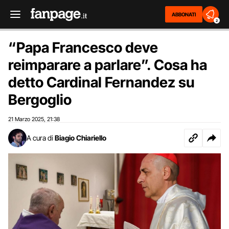
ABBONATI
2
“Papa Francesco deve
reimparare a parlare”. Cosa ha
detto Cardinal Fernandez su
Bergoglio
21 Marzo 2025
21:38
,
A cura di
Biagio Chiariello