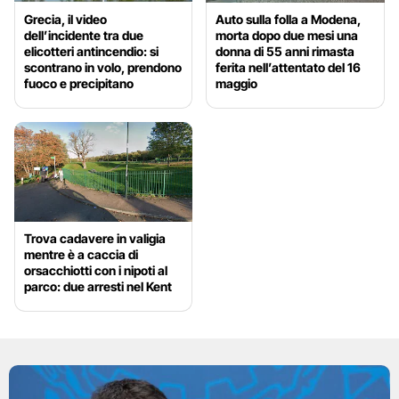
Grecia, il video
Auto sulla folla a Modena,
dell’incidente tra due
morta dopo due mesi una
elicotteri antincendio: si
donna di 55 anni rimasta
scontrano in volo, prendono
ferita nell’attentato del 16
fuoco e precipitano
maggio
Trova cadavere in valigia
mentre è a caccia di
orsacchiotti con i nipoti al
parco: due arresti nel Kent