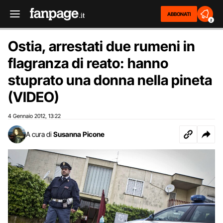
ABBONATI
2
Ostia, arrestati due rumeni in
flagranza di reato: hanno
stuprato una donna nella pineta
(VIDEO)
4 Gennaio 2012
13:22
,
A cura di
Susanna Picone