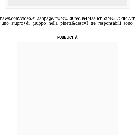
zonaws.com/video.eu.fanpage.it/0bc03d0fed3a4bfaa3cb5dbe6875dfd7.fl
uno+stupro+di+gruppo+nella+pineta&desc=I+tre+responsabili+sono+st