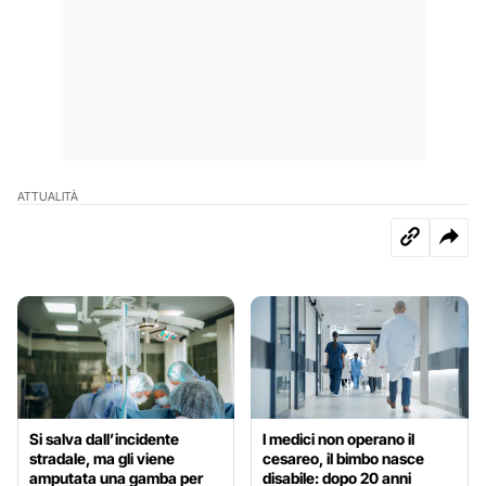
ATTUALITÀ
Si salva dall’incidente
I medici non operano il
stradale, ma gli viene
cesareo, il bimbo nasce
amputata una gamba per
disabile: dopo 20 anni