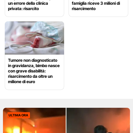
un errore della clinica
famiglia riceve 3 milioni di
privata: risarcito
risarcimento
Tumore non diagnosticato
in gravidanza, bimbo nasce
con grave disabilità:
risarcimento da oltre un
milione di euro
ULTIMA ORA