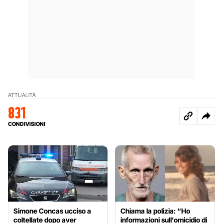
ATTUALITÀ
831
CONDIVISIONI
Simone Concas ucciso a
Chiama la polizia: “Ho
coltellate dopo aver
informazioni sull’omicidio di