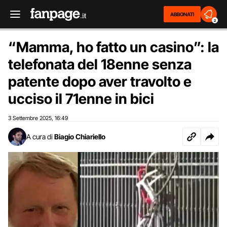
ABBONATI
2
“Mamma, ho fatto un casino”: la
telefonata del 18enne senza
patente dopo aver travolto e
ucciso il 71enne in bici
3 Settembre 2025
16:49
,
A cura di
Biagio Chiariello