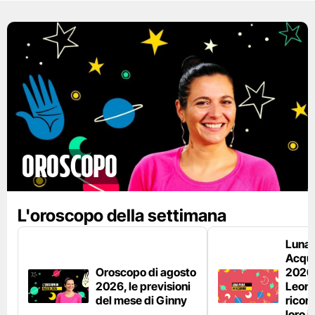
Oroscopo
L'oroscopo della settimana
Luna 
Acquar
Oroscopo di agosto
2026:
2026, le previsioni
Leon
del mese di Ginny
ricon
loro 