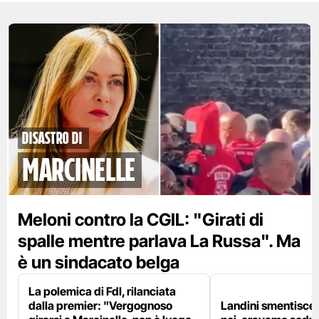
disastro di
marcinelle
Meloni contro la CGIL: "Girati di
spalle mentre parlava La Russa". Ma
è un sindacato belga
La polemica di FdI, rilanciata
dalla premier: "Vergognoso
Landini smentisce