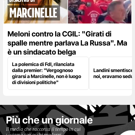
marcinelle
Meloni contro la CGIL: "Girati di
spalle mentre parlava La Russa". Ma
è un sindacato belga
La polemica di FdI, rilanciata
dalla premier: "Vergognoso
Landini smentisce
girarsi a Marcinelle, non è luogo
noi, eravamo sedut
di divisioni politiche"
Più che un giornale
Il media che racconta il tempo in cui
viviamo con occhi moderni