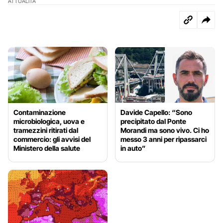
ATTUALITÀ
Contaminazione
Davide Capello: “Sono
microbiologica, uova e
precipitato dal Ponte
tramezzini ritirati dal
Morandi ma sono vivo. Ci ho
commercio: gli avvisi del
messo 3 anni per ripassarci
Ministero della salute
in auto”