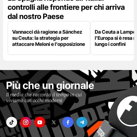
controlli alle frontiere per chi arriva
dal nostro Paese
Vannacci dà ragione a Sánchez
Da Ceuta a Lamped
su Ceuta: la strategia per
l'Europa si è resa r
attaccare Meloni e l'opposizione
lungo i confini
Più che un giornale
Il media che racconta il tempo in cui
viviamo con occhi moderni