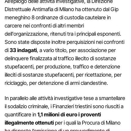
All’epilogo delle attività investigative, la Direzione
Distrettuale Antimafia di Milano ha ottenuto dal Gip
meneghino 8 ordinanze di custodia cautelare in
carcere nei confronti di altri membri
dell'organizzazione, ritenuti tra i principali esponenti.
Sono state disposte inoltre perquisizioni nei confronti
di
33 indagati
, a vario titolo, per associazione per
delinquere finalizzata al traffico illecito di sostanze
stupefacenti, per produzione, traffico e detenzione
illeciti di sostanze stupefacenti, per ricettazione, per
riciclaggio, per detenzione di armi clandestine.
In parallelo alle attività investigative tese a smantellare
il sodalizio criminale, i Finanzieri triestini sono riusciti a
quantificare in
1,1 milioni di euro i proventi
illegalmente ottenuti
per i quali la Procura di Milano
ha disposto l’emissione di un provvedimento di