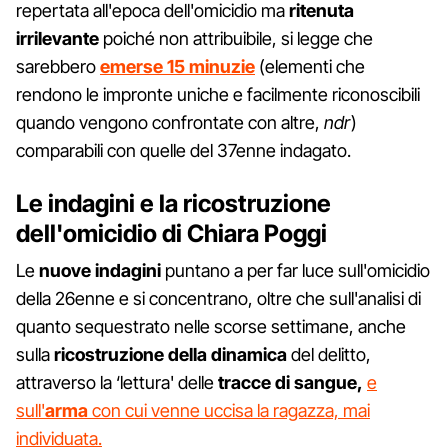
repertata all'epoca dell'omicidio ma
ritenuta
irrilevante
poiché non attribuibile, si legge che
sarebbero
emerse 15 minuzie
(elementi che
rendono le impronte uniche e facilmente riconoscibili
quando vengono confrontate con altre,
ndr
)
comparabili con quelle del 37enne indagato.
Le indagini e la ricostruzione
dell'omicidio di Chiara Poggi
Le
nuove indagini
puntano a per far luce sull'omicidio
della 26enne e si concentrano, oltre che sull'analisi di
quanto sequestrato nelle scorse settimane, anche
sulla
ricostruzione della dinamica
del delitto,
attraverso la ‘lettura' delle
tracce di sangue,
e
sull'
arma
con cui venne uccisa la ragazza, mai
individuata.