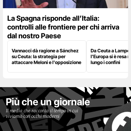
La Spagna risponde all’Italia:
controlli alle frontiere per chi arriva
dal nostro Paese
Vannacci dà ragione a Sánchez
Da Ceuta a Lamped
su Ceuta: la strategia per
l'Europa si è resa r
attaccare Meloni e l'opposizione
lungo i confini
Più che un giornale
Il media che racconta il tempo in cui
viviamo con occhi moderni