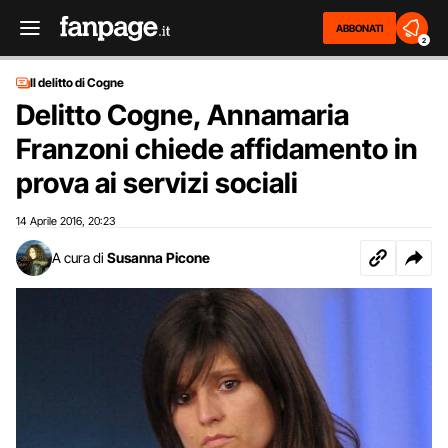
ABBONATI
2
Il delitto di Cogne
Delitto Cogne, Annamaria
Franzoni chiede affidamento in
prova ai servizi sociali
14 Aprile 2016
20:23
,
A cura di
Susanna Picone