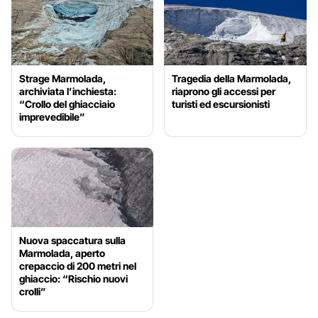
Strage Marmolada,
Tragedia della Marmolada,
archiviata l’inchiesta:
riaprono gli accessi per
“Crollo del ghiacciaio
turisti ed escursionisti
imprevedibile”
Nuova spaccatura sulla
Marmolada, aperto
crepaccio di 200 metri nel
ghiaccio: “Rischio nuovi
crolli”