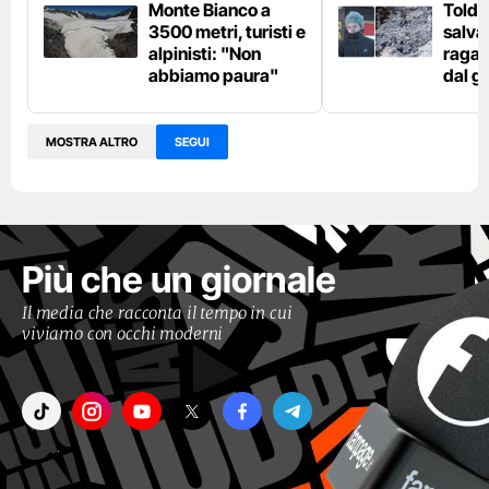
Monte Bianco a
Toldo
3500 metri, turisti e
salva
alpinisti: "Non
ragaz
abbiamo paura"
dal g
MOSTRA ALTRO
SEGUI
Più che un giornale
Il media che racconta il tempo in cui
viviamo con occhi moderni