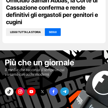
Omicidio Saman Abbas, la Corte di
Cassazione conferma e rende
definitivi gli ergastoli per genitori e
cugini
LEGGI TUTTA LA STORIA
SEGUI
Più che un giornale
Il media che racconta il tempo in cui
viviamo con occhi moderni