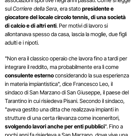
associazioni sportive negli anni passati. Come si legge
sul
Corriere della Sera
, era stato
presidente e
giocatore del locale circolo tennis, di una società
di calcio e di altri enti
. Per motivi di lavoro si
allontanava spesso da casa, lascia la moglie, due figli
adulti e i nipoti.
"Non era il classico operaio che lavora fino a tardi per
integrare il reddito, ma probabilmente era lì come
consulente
esterno
considerando la sua esperienza
in materia impiantistica", dice Francesco Leo, il
sindaco di San Marzano di San Giuseppe, il paese del
Tarantino in cui risiedeva Pisani. Secondo il sindaco,
"aveva gestito una ditta che realizzava impianti in
strutture di una certa rilevanza come inceneritori,
svolgendo lavori anche per enti pubblici
". Fino a
pochi anni fa risiedeva a San Marzano, dove vive una