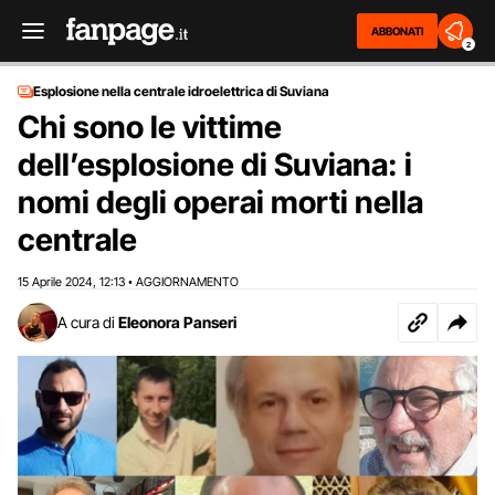
ABBONATI
2
Esplosione nella centrale idroelettrica di Suviana
Chi sono le vittime
dell’esplosione di Suviana: i
nomi degli operai morti nella
centrale
15 Aprile 2024
12:13
AGGIORNAMENTO
,
•
A cura di
Eleonora Panseri