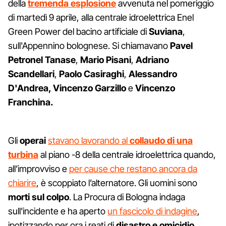
della
tremenda
esplosione
avvenuta nel pomeriggio
di martedì 9 aprile, alla centrale idroelettrica Enel
Green Power del bacino artificiale di
Suviana
,
sull'Appennino bolognese. Si chiamavano
Pavel
Petronel
Tanase
,
Mario
Pisani
,
Adriano
Scandellari
,
Paolo
Casiraghi
,
Alessandro
D'Andrea, Vincenzo Garzillo
e
Vincenzo
Franchina.
Gli
operai
stavano lavorando al
collaudo di una
turbina
al piano -8 della centrale idroelettrica quando,
all’improvviso e
per cause che restano ancora da
chiarire
, è scoppiato l’alternatore. Gli uomini sono
morti sul colpo
. La Procura di Bologna indaga
sull'incidente e ha aperto
un fascicolo di indagine
,
ipotizzando per ora i reati di
disastro e omicidio