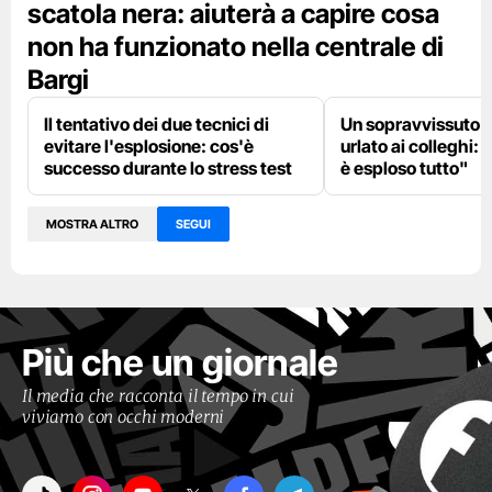
scatola nera: aiuterà a capire cosa
non ha funzionato nella centrale di
Bargi
Il tentativo dei due tecnici di
Un sopravvissuto 
evitare l'esplosione: cos'è
urlato ai colleghi: 
successo durante lo stress test
è esploso tutto"
MOSTRA ALTRO
SEGUI
Più che un giornale
Il media che racconta il tempo in cui
viviamo con occhi moderni