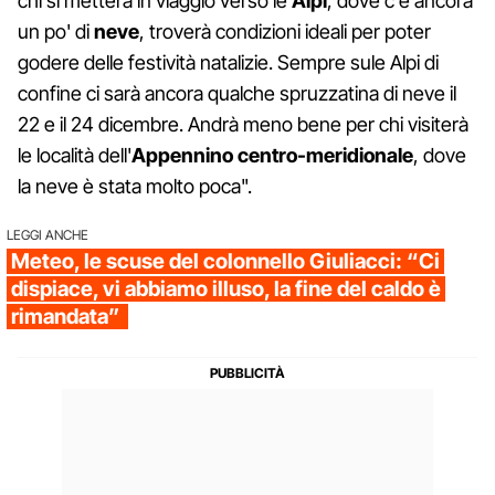
chi si metterà in viaggio verso le
Alpi
, dove c'è ancora
un po' di
neve
, troverà condizioni ideali per poter
godere delle festività natalizie. Sempre sule Alpi di
confine ci sarà ancora qualche spruzzatina di neve il
22 e il 24 dicembre. Andrà meno bene per chi visiterà
le località dell'
Appennino centro-meridionale
, dove
la neve è stata molto poca".
LEGGI ANCHE
Meteo, le scuse del colonnello Giuliacci: “Ci
dispiace, vi abbiamo illuso, la fine del caldo è
rimandata”