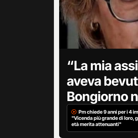
“La mia assi
aveva bevut
Bongiorno n
Pm chiede 9 anni per i 4 im
"Vicenda più grande di loro, 
età merita attenuanti"