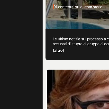
91 contenuti su questa storia
Le ultime notizie sul processo a ca
accusati di stupro di gruppo ai da
del 2019. Il processo, iniziato a
[altro]
coinvolte: in aula, oltre alle foto