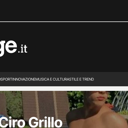
O
SPORT
INNOVAZIONE
MUSICA E CULTURA
STILE E TREND
iro Grillo