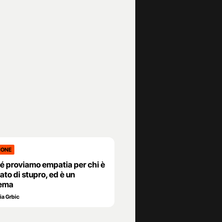
IONE
é proviamo empatia per chi è
to di stupro, ed è un
lema
ia Grbic