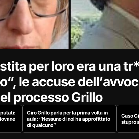
stita per loro era una tr
o”, le accuse dell’avvo
el processo Grillo
putati:
Ciro Grillo parla per la prima volta in
Caso Cir
giovane
aula: “Nessuno di noi ha approfittato
stupro 
di qualcuno”