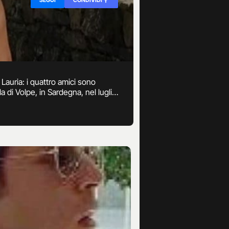
 Lauria: i quattro amici sono
a di Volpe, in Sardegna, nel luglio
n le testimonianze delle persone
ca dopo la violenza subita.