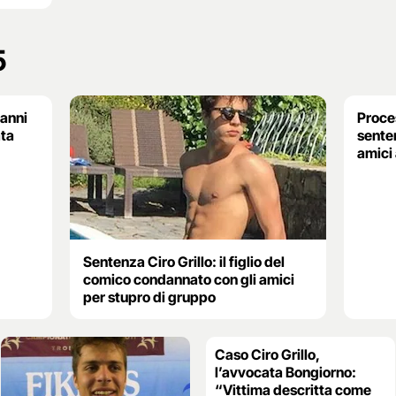
5
 anni
Proces
ata
senten
”
amici 
Sentenza Ciro Grillo: il figlio del
comico condannato con gli amici
per stupro di gruppo
Caso Ciro Grillo,
l’avvocata Bongiorno:
“Vittima descritta come