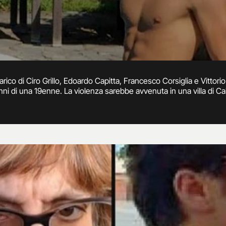
rico di Ciro Grillo, Edoardo Capitta, Francesco Corsiglia e Vittorio
nni di una 19enne. La violenza sarebbe avvenuta in una villa di Cal
 novembre 2021 presso il tribunale di Tempio Pausania, procede co
 e video di quella notte, anche una chat tra la vittima e una sua ami