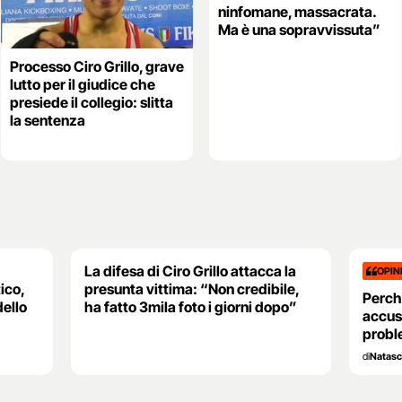
ninfomane, massacrata.
Ma è una sopravvissuta”
Processo Ciro Grillo, grave
lutto per il giudice che
presiede il collegio: slitta
la sentenza
La difesa di Ciro Grillo attacca la
OPIN
ico,
presunta vittima: “Non credibile,
Perch
dello
ha fatto 3mila foto i giorni dopo”
accusa
prob
di
Natasc