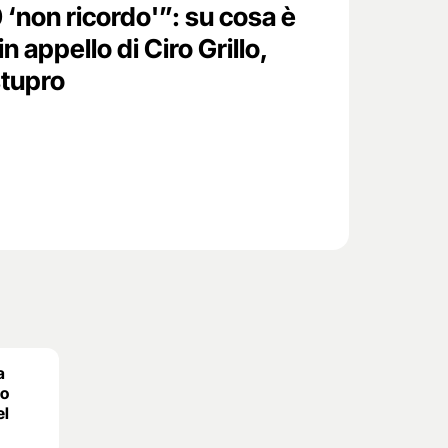
 ‘non ricordo'”: su cosa è
in appello di Ciro Grillo,
stupro
a
po
el