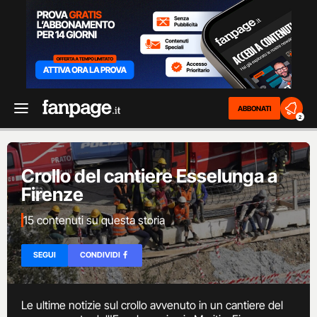
ABBONATI
2
Crollo del cantiere Esselunga a
Firenze
15 contenuti su questa storia
SEGUI
CONDIVIDI
Le ultime notizie sul crollo avvenuto in un cantiere del