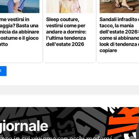
e vestirsi in
Sleep couture,
Sandali infradito 
iaggia? Basta una
vestirsi come per
tacco, la mania
micia da abbinare
andare a dormire:
dell'estate 2026:
costume e il gioco
l'ultima tendenza
come si abbinano 
atto
dell'estate 2026
look di tendenza
copiare
I
giornale
tempo in cui viviamo con occhi moderni