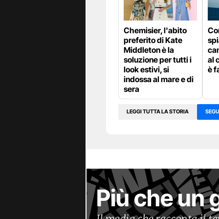
Chemisier, l'abito
Com
preferito di Kate
sp
Middleton è la
ca
soluzione per tutti i
al 
look estivi, si
è f
indossa al mare e di
sera
LEGGI TUTTA LA STORIA
SEGU
Più che un 
Il media che racconta il 