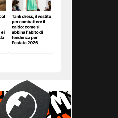
col
Tank dress, il vestito
per combattere il
caldo: come si
e i
abbina l'abito di
 da
tendenza per
l'estate 2026