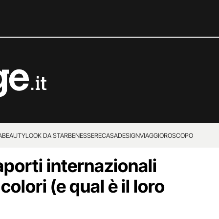
A
BEAUTY
LOOK DA STAR
BENESSERE
CASA
DESIGN
VIAGGI
OROSCOPO
porti internazionali
colori (e qual è il loro