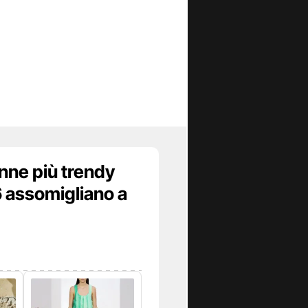
onne più trendy
6 assomigliano a