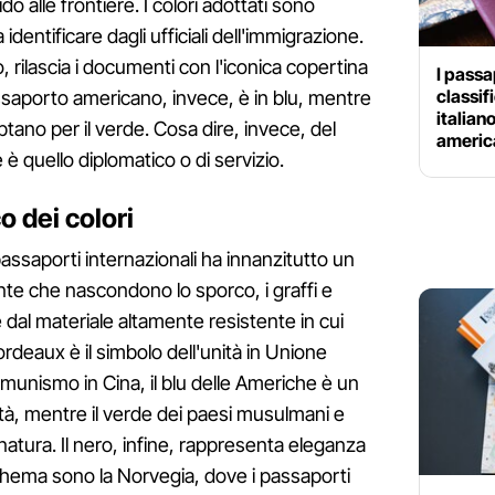
o alle frontiere. I colori adottati sono
identificare dagli ufficiali dell'immigrazione.
rilascia i documenti con l'iconica copertina
I passa
classif
assaporto americano, invece, è in blu, mentre
italian
optano per il verde. Cosa dire, invece, del
americ
 quello diplomatico o di servizio.
co dei colori
 passaporti internazionali ha innanzitutto un
tinte che nascondono lo sporco, i graffi e
 dal materiale altamente resistente in cui
ordeaux è il simbolo dell'unità in Unione
munismo in Cina, il blu delle Americhe è un
rtà, mentre il verde dei paesi musulmani e
la natura. Il nero, infine, rappresenta eleganza
chema sono la Norvegia, dove i passaporti