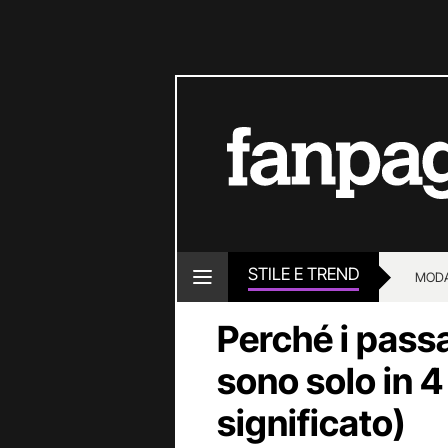
STILE E TREND
MOD
Perché i passa
sono solo in 4 
significato)