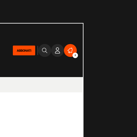
ABBONATI
2