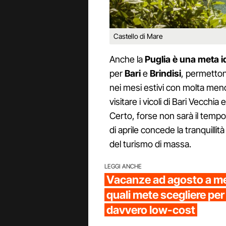
Castello di Mare
Anche la
Puglia è una meta i
per
Bari
e
Brindisi
, permetton
nei mesi estivi con molta men
visitare i vicoli di Bari Vecchia
Certo, forse non sarà il tempo d
di aprile concede la tranquillit
del turismo di massa.
LEGGI ANCHE
Vacanze ad agosto a me
quali mete scegliere per
davvero low-cost