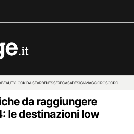
A
BEAUTY
LOOK DA STAR
BENESSERE
CASA
DESIGN
VIAGGI
OROSCOPO
che da raggiungere
: le destinazioni low