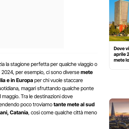
Dove vi
aprile
mete lo
izia la stagione perfetta per qualche viaggio o
e 2024, per esempio, ci sono diverse
mete
lia e in Europa
per chi vuole staccare
quotidiana, magari sfruttando qualche ponte
 1 maggio. Tra le destinazioni dove
spendendo poco troviamo
tante mete al sud
pani, Catania
, così come qualche città meno