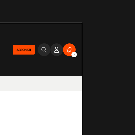
ABBONATI
2