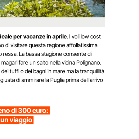
deale per vacanze in aprile
. I voli low cost
o di visitare questa regione affollatissima
o ressa. La bassa stagione consente di
 e magari fare un salto nella vicina Polignano.
ei tuffi o dei bagni in mare ma la tranquillità
à giusta di ammirare la Puglia prima dell'arrivo
no di 300 euro:
 un viaggio