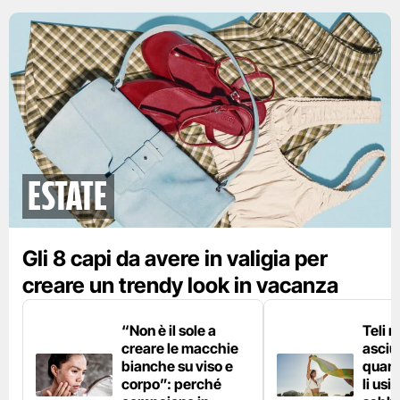
Estate
Gli 8 capi da avere in valigia per
creare un trendy look in vacanza
“Non è il sole a
Teli 
creare le macchie
asciu
bianche su viso e
quand
corpo”: perché
li usi