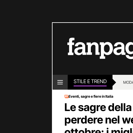
STILE E TREND
MOD
Eventi, sagre e fiere in Italia
Le sagre dell
perdere nel w
ottobre: i migl