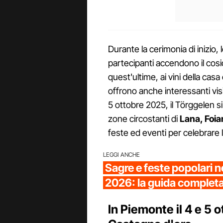
Durante la cerimonia di inizio,
partecipanti accendono il cos
quest'ultime, ai vini della casa
offrono anche interessanti visi
5 ottobre 2025, il Törggelen s
zone circostanti di
Lana, Foia
feste ed eventi per celebrare 
LEGGI ANCHE
Sagre e feste popolari n
2026: la guida complet
In Piemonte il 4 e 5 o