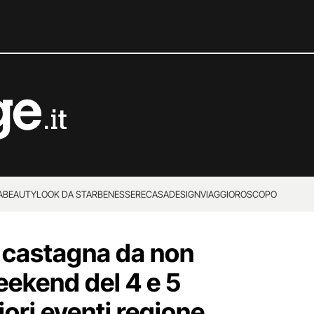
A
BEAUTY
LOOK DA STAR
BENESSERE
CASA
DESIGN
VIAGGI
OROSCOPO
a castagna da non
eekend del 4 e 5
iori eventi regione