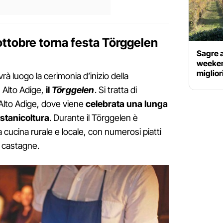
ottobre torna festa Törggelen
Sagre a
weekend
miglior
rà luogo la cerimonia d’inizio della
n Alto Adige,
il
Törggelen
. Si tratta di
l'Alto Adige, dove viene
celebrata una lunga
astanicoltura
. Durante il Törggelen è
a cucina rurale e locale, con numerosi piatti
e castagne.