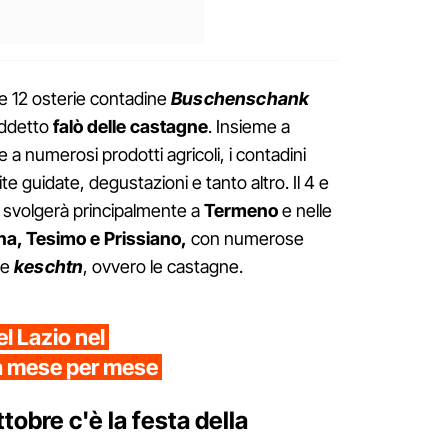
 le 12 osterie contadine
Buschenschank
iddetto
falò delle castagne
. Insieme a
 e a numerosi prodotti agricoli, i contadini
te guidate, degustazioni e tanto altro. Il 4 e
i svolgerà principalmente a
Termeno
e nelle
na, Tesimo e Prissiano,
con numerose
le
keschtn
, ovvero le castagne.
el Lazio nel
a mese per mese
ttobre c'è la festa della