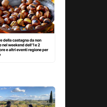
e della castagna da non
 nel weekend dell’1 e 2
e e altri eventi regione per
e