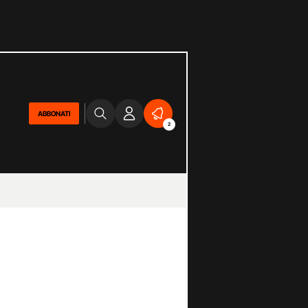
ABBONATI
2