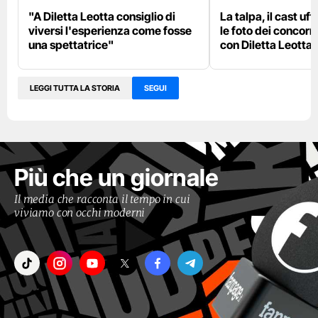
"A Diletta Leotta consiglio di
La talpa, il cast uff
viversi l'esperienza come fosse
le foto dei concorre
una spettatrice"
con Diletta Leotta
LEGGI TUTTA LA STORIA
SEGUI
Più che un giornale
Il media che racconta il tempo in cui
viviamo con occhi moderni