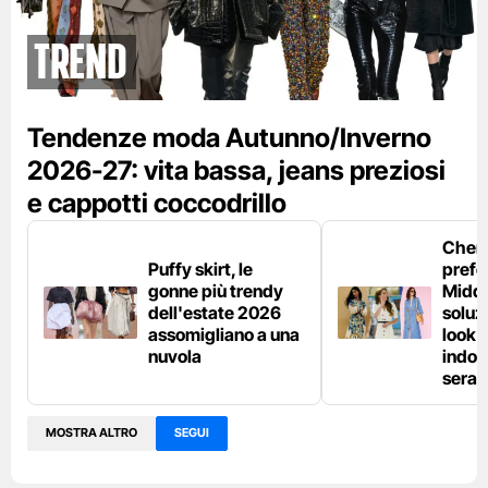
Trend
Tendenze moda Autunno/Inverno
2026-27: vita bassa, jeans preziosi
e cappotti coccodrillo
Chemi
Puffy skirt, le
prefe
gonne più trendy
Middl
dell'estate 2026
soluzi
assomigliano a una
look e
nuvola
indos
sera
MOSTRA ALTRO
SEGUI