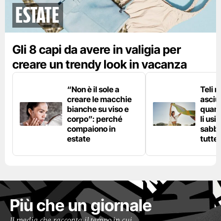
Estate
Gli 8 capi da avere in valigia per
creare un trendy look in vacanza
“Non è il sole a
Teli 
creare le macchie
asciu
bianche su viso e
quand
corpo”: perché
li usi
compaiono in
sabbi
estate
tutte 
Più che un giornale
Il media che racconta il tempo in cui