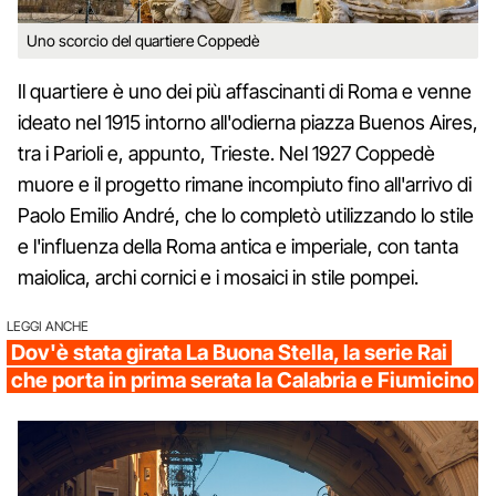
Uno scorcio del quartiere Coppedè
Il quartiere è uno dei più affascinanti di Roma e venne
ideato nel 1915 intorno all'odierna piazza Buenos Aires,
tra i Parioli e, appunto, Trieste. Nel 1927 Coppedè
muore e il progetto rimane incompiuto fino all'arrivo di
Paolo Emilio André, che lo completò utilizzando lo stile
e l'influenza della Roma antica e imperiale, con tanta
maiolica, archi cornici e i mosaici in stile pompei.
LEGGI ANCHE
Dov'è stata girata La Buona Stella, la serie Rai
che porta in prima serata la Calabria e Fiumicino