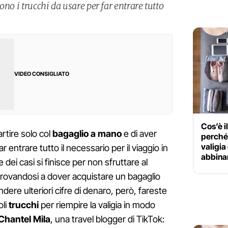
ono i trucchi da usare per far entrare tutto
VIDEO CONSIGLIATO
Cos’è 
artire solo col
bagaglio a mano
e di aver
perché 
valigia
 entrare tutto il necessario per il viaggio in
abbina
dei casi si finisce per non sfruttare al
ritrovandosi a dover acquistare un bagaglio
ndere ulteriori cifre di denaro, però, fareste
oli
trucchi
per riempire la valigia in modo
Chantel Mila
, una travel blogger di TikTok: