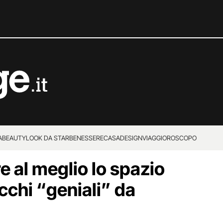
A
BEAUTY
LOOK DA STAR
BENESSERE
CASA
DESIGN
VIAGGI
OROSCOPO
e al meglio lo spazio
rucchi “geniali” da