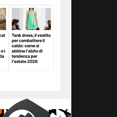
col
Tank dress, il vestito
per combattere il
caldo: come si
e i
abbina l'abito di
 da
tendenza per
l'estate 2026