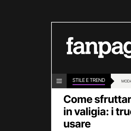
STILE E TREND
MOD
Come sfruttar
in valigia: i t
usare