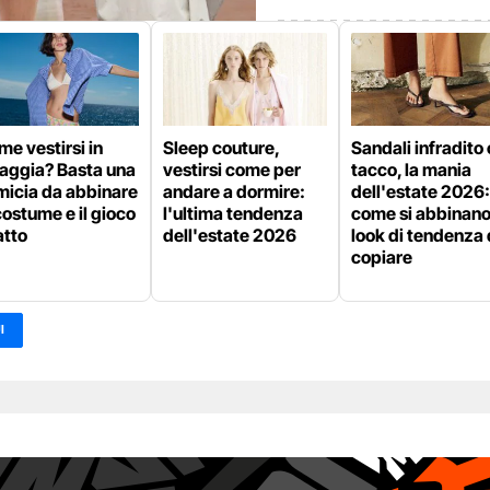
e vestirsi in
Sleep couture,
Sandali infradito 
iaggia? Basta una
vestirsi come per
tacco, la mania
micia da abbinare
andare a dormire:
dell'estate 2026:
costume e il gioco
l'ultima tendenza
come si abbinano 
atto
dell'estate 2026
look di tendenza
copiare
I