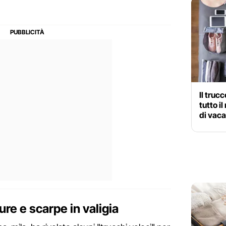
Il trucc
tutto i
di vac
re e scarpe in valigia