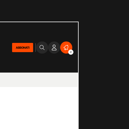
ABBONATI
2