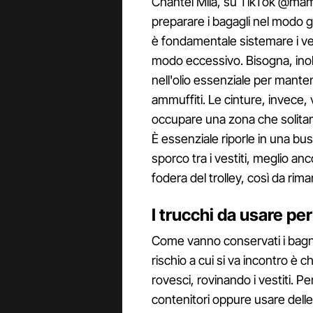
Chantel Mila, su TikTok @mama_
preparare i bagagli nel modo g
è fondamentale sistemare i vest
modo eccessivo. Bisogna, inoltre
nell'olio essenziale per manten
ammuffiti. Le cinture, invece, 
occupare una zona che solita
È essenziale riporle in una bu
sporco tra i vestiti, meglio an
fodera del trolley, così da rim
I trucchi da usare per
Come vanno conservati i bagnos
rischio a cui si va incontro è c
rovesci, rovinando i vestiti. Per
contenitori oppure usare delle