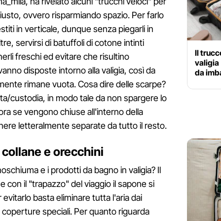
mila, ha rivelato alcuni "trucchi veloci" per
iusto, ovvero risparmiando spazio. Per farlo
iti in verticale, dunque senza piegarli in
, servirsi di batuffoli di cotone intinti
Il truc
erli freschi ed evitare che risultino
valigia
vanno disposte intorno alla valigia, così da
da imb
mente rimane vuota. Cosa dire delle scarpe?
sta/custodia, in modo tale da non spargere lo
cora se vengono chiuse all'interno della
anere letteralmente separate da tutto il resto.
 collane e orecchini
chiuma e i prodotti da bagno in valigia? Il
he con il "trapazzo" del viaggio il sapone si
 evitarlo basta eliminare tutta l'aria dai
 coperture speciali. Per quanto riguarda