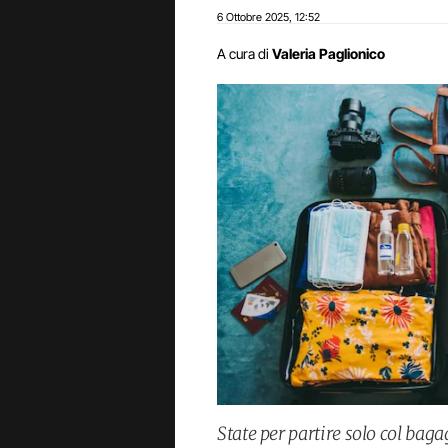
6 Ottobre 2025
12:52
,
A cura di
Valeria Paglionico
State per partire solo col bag