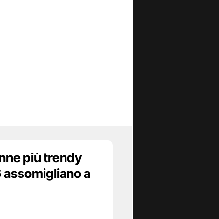
onne più trendy
6 assomigliano a