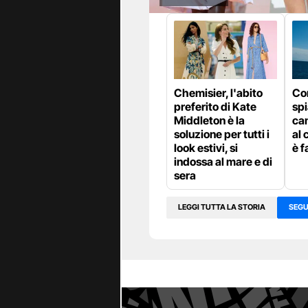
Chemisier, l'abito
Com
preferito di Kate
sp
Middleton è la
ca
soluzione per tutti i
al 
look estivi, si
è f
indossa al mare e di
sera
LEGGI TUTTA LA STORIA
SEGU