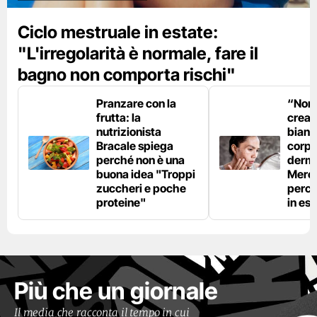
Ciclo mestruale in estate:
"L'irregolarità è normale, fare il
bagno non comporta rischi"
Pranzare con la
“Non è
frutta: la
crear
nutrizionista
bianc
Bracale spiega
corpo”
perché non è una
derm
buona idea "Troppi
Mercu
zuccheri e poche
perc
proteine"
in est
Più che un giornale
Il media che racconta il tempo in cui