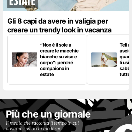
Estate
Gli 8 capi da avere in valigia per
creare un trendy look in vacanza
“Non è il sole a
Teli 
creare le macchie
asciu
bianche su viso e
quand
corpo”: perché
li usi
compaiono in
sabbi
estate
tutte 
Più che un giornale
Il media che racconta il tempo in cui
viviamo con occhi moderni