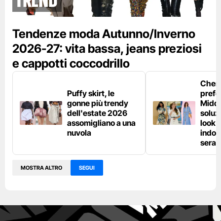
Tendenze moda Autunno/Inverno
2026-27: vita bassa, jeans preziosi
e cappotti coccodrillo
Chemi
Puffy skirt, le
prefe
gonne più trendy
Middl
dell'estate 2026
soluzi
assomigliano a una
look e
nuvola
indos
sera
MOSTRA ALTRO
SEGUI