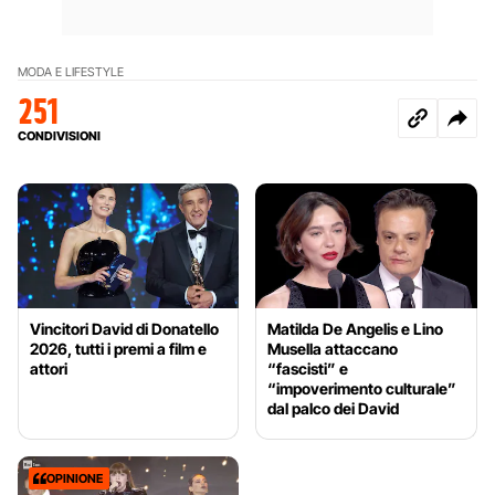
MODA E LIFESTYLE
251
CONDIVISIONI
Vincitori David di Donatello
Matilda De Angelis e Lino
2026, tutti i premi a film e
Musella attaccano
attori
“fascisti” e
“impoverimento culturale”
dal palco dei David
OPINIONE