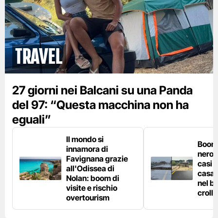
Travel
27 giorni nei Balcani su una Panda
del 97: “Questa macchina non ha
eguali”
Il mondo si
Boom 
innamora di
nero n
Favignana grazie
casi d
all'Odissea di
casa 
Nolan: boom di
nel bo
visite e rischio
crolla
overtourism