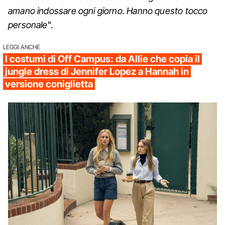
amano indossare ogni giorno. Hanno questo tocco
personale
".
LEGGI ANCHE
I costumi di Off Campus: da Allie che copia il
jungle dress di Jennifer Lopez a Hannah in
versione coniglietta