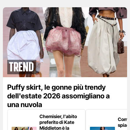
Trend
Puffy skirt, le gonne più trendy
dell'estate 2026 assomigliano a
una nuvola
Chemisier, l'abito
Come 
preferito di Kate
spiag
Middleton è la