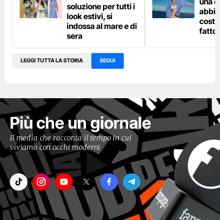
una c
soluzione per tutti i
abbin
look estivi, si
costu
indossa al mare e di
fatto
sera
LEGGI TUTTA LA STORIA
SEGUI
Più che un giornale
Il media che racconta il tempo in cui
viviamo con occhi moderni