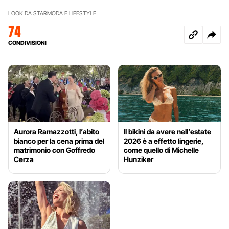
LOOK DA STAR
MODA E LIFESTYLE
74
CONDIVISIONI
Aurora Ramazzotti, l’abito
Il bikini da avere nell’estate
bianco per la cena prima del
2026 è a effetto lingerie,
matrimonio con Goffredo
come quello di Michelle
Cerza
Hunziker