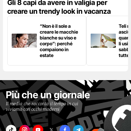
Gli 8 capi da avere in valigia per
creare un trendy look in vacanza
“Non è il sole a
Teli 
creare le macchie
asciu
bianche su viso e
quand
corpo”: perché
li usi
compaiono in
sabbi
estate
tutte 
Più che un giornale
Il media che racconta il tempo in cui
viviamo con occhi moderni