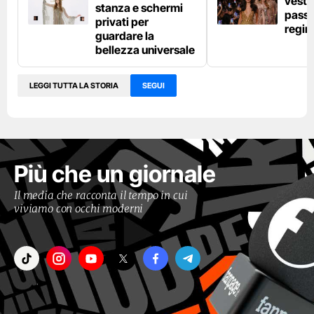
vestit
stanza e schermi
passer
privati per
regina
guardare la
bellezza universale
LEGGI TUTTA LA STORIA
SEGUI
Più che un giornale
Il media che racconta il tempo in cui
viviamo con occhi moderni