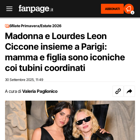
ABBONATI
2
Sfilate Primavera/Estate 2026
Madonna e Lourdes Leon
Ciccone insieme a Parigi:
mamma e figlia sono iconiche
coi tubini coordinati
30 Settembre 2025
11:49
,
A cura di
Valeria Paglionico