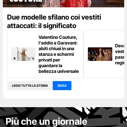
Due modelle sfilano coi vestiti
attaccati: il significato
Valentino Couture,
l'addio a Garavani:
Deva 
abiti chiusi in una
vestit
stanza e schermi
passer
privati per
regina
guardare la
bellezza universale
LEGGI TUTTA LA STORIA
SEGUI
Più che un giornale