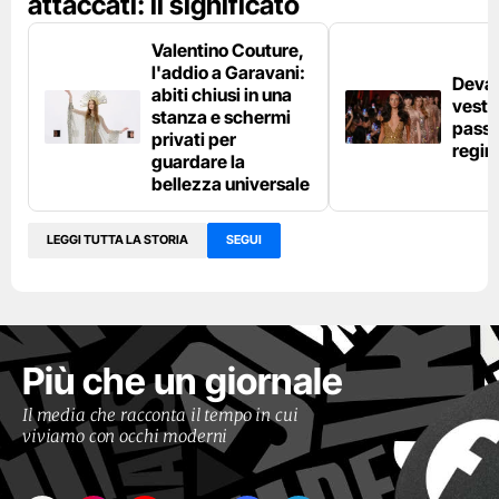
attaccati: il significato
Valentino Couture,
l'addio a Garavani:
Deva 
abiti chiusi in una
vestit
stanza e schermi
passer
privati per
regina
guardare la
bellezza universale
LEGGI TUTTA LA STORIA
SEGUI
Più che un giornale
Il media che racconta il tempo in cui
viviamo con occhi moderni